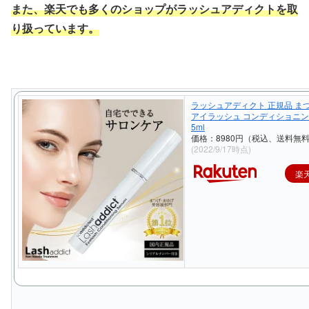
また、楽天でも多くのショップがラッシュアディクトを取
り扱っています。
ラッシュアディクト 正規品 ま
アイラッシュ コンディショニン
5ml
価格：8980円（税込、送料無料
(2022/9/17時点)
楽