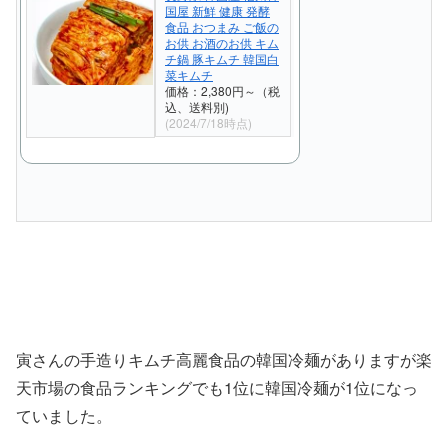
国屋 新鮮 健康 発酵
食品 おつまみ ご飯の
お供 お酒のお供 キム
チ鍋 豚キムチ 韓国白
菜キムチ
価格：2,380円～（税
込、送料別)
(2024/7/18時点)
寅さんの手造りキムチ高麗食品の韓国冷麺がありますが楽
天市場の食品ランキングでも1位に韓国冷麺が1位になっ
ていました。