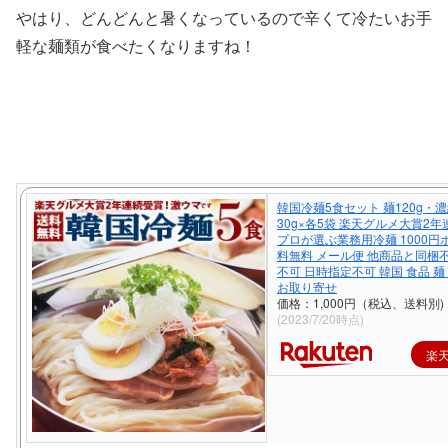
やはり、どんどんと暑くなっているので辛くて冷たいお手
軽な麺類が食べたくなりますね！
韓国冷麺5食セット 麺120g・
30g×各5袋 楽天グルメ大賞2
プロが選ぶ業務用冷麺 1000円
料無料 メール便 他商品と同梱
不可 日時指定不可 韓国 食品 麺
お取り寄せ
価格：1,000円（税込、送料別)
(2023/7/20時点)
楽