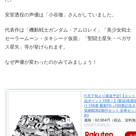
安室透役の声優は「小谷徹」さんがしていました。
代表作は「機動戦士ガンダム・アムロレイ」「美少女戦士
セーラームーン・タキシード仮面」「聖闘士星矢・ペガサ
ス星矢」等が挙げられます。
なぜ声優が変わったのかみてみましょう！
[1月下旬より発送予定]【エン
品ポイント10倍！】[新品]名探
(1-106巻 最新刊) +100巻記
収納BOX2個付セット 全巻セット
約]
価格：62,964円（税込、送料無
(2025/1/24時点)
楽